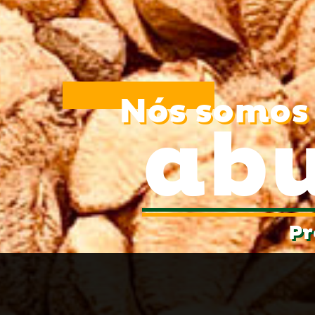
Nós somos
abu
Pr