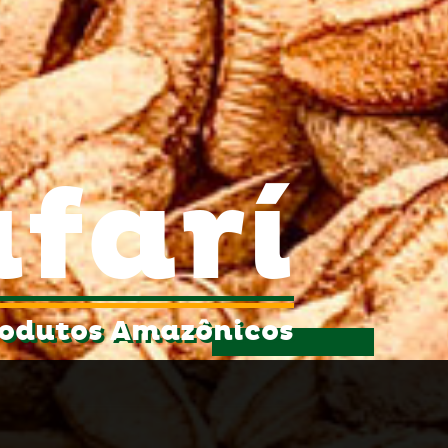
farí
odutos Amazônicos